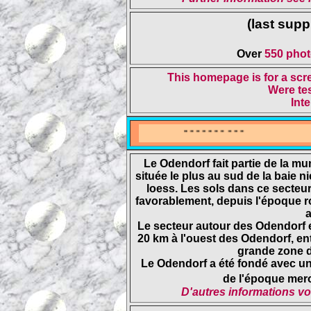
(last sup
Over
550 pho
This homepage is for a scre
Were tes
Int
- - - - - - - - - -
Le Odendorf fait partie de la mun
située le plus au sud de la baie 
loess. Les sols dans ce secteur
favorablement, depuis l'époque r
a
Le secteur autour des Odendorf 
20 km à l'ouest des Odendorf, en
grande zone d
Le Odendorf a été fondé avec un
de l'époque mero
D'autres informations voi