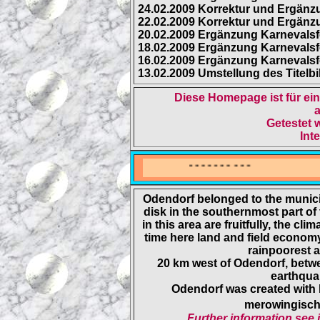
24.02.2009 Korrektur und Ergänz
22.02.2009 Korrektur und Ergänzu
20.02.2009 Ergänzung Karnevalsfo
18.02.2009 Ergänzung Karnevalsfo
16.02.2009 Ergänzung Karnevalsfo
13.02.2009 Umstellung des Titelb
Diese Homepage ist für ei
a
Getestet 
Int
- - - - - - - - - -
Odendorf belonged to the municip
disk in the southernmost part of
in this area are fruitfully, the c
time here land and field econom
rainpoorest a
20 km west of Odendorf, betwe
earthqua
Odendorf was created with l
merowingisch 
Further information see i